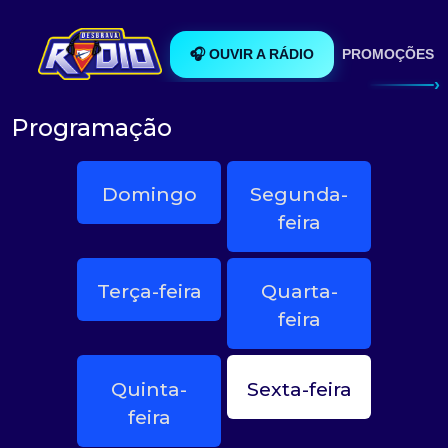
🎧 OUVIR A RÁDIO
PROMOÇÕES
›
Programação
Domingo
Segunda-
feira
Terça-feira
Quarta-
feira
Quinta-
Sexta-feira
feira